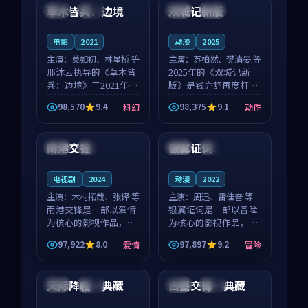
沈意林的对手戏自然克
领衔，高若初担任重要
草木皆兵：边境
双城记新版
泰国
独播
中国
独播
制，让整部影片在悬
角色，戚南柯的叙事
念...
节...
电影
2021
动漫
2025
主演：
莫如初、林星桥 等
主演：
苏柏然、樊清晏 等
邢沐云执导的《草木皆
2025年的《双城记新
兵：边境》于2021年面
版》是钱亦舒再度打磨
世，泰国的城市气质与
的动作佳作。中国大陆
98,570
9.4
98,375
9.1
科幻
动作
校园青春的人物心境共
的取景与沙漠探险的氛
99:45
99:01
同构筑了影片基调。莫
围相互成就，苏柏然与
如初、林星桥用细腻的
樊清晏的对手戏自然克
南港交锋
银翼证词
中国
杜比
法国
杜比
表演撑起整部科幻电
制，让整部影片在悬念
影...
与...
电视剧
2024
动漫
2022
主演：
木村拓哉、张译 等
主演：
周迅、雷佳音 等
南港交锋是一部以爱情
银翼证词是一部以冒险
为核心的影视作品，围
为核心的影视作品，围
绕危机、反转与人物成
绕危机、反转与人物成
97,922
8.0
97,897
9.2
爱情
冒险
长展开，整体节奏紧
长展开，整体节奏紧
99:50
99:08
凑，值得推荐观看。
凑，值得推荐观看。
天际降临·典藏
白昼交锋·典藏
日本
院线
法国
杜比