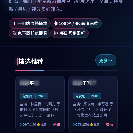
即看，每日同步更新热播片单与新片速递，全库支持最
新 / 最热 / 评分多维筛选。
📱 手机端流畅播放
🎬 1080P / 4K 高清画质
🚀 免下载即点即看
🆕 每日同步更新
精选推荐
更多
99:07
99:21
风起平江
风信子开了
美国
完结
法国
4K
纪录片
2020
电视剧
2018
主演：
林星桥、时晴方 等
主演：
颜以南、余可遇 等
把镜头拉到美国的《风
《风信子开了》讲述了
起平江》，是一部以时
一段发生在法国的春日
光记忆为底色的悬疑作
漫步故事。颜以南饰演
97,126
9.5
78,850
9.5
悬疑
爱情
品。林星桥和时晴方贡
的主角与余可遇的角色
99:53
99:11
献了2020年颇受关注的
因一场意外卷入更深的