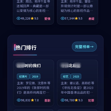
主演：
周迅、易烊千玺 等
主演：
易烊千玺、雷佳音
迷城回声·典藏是一部
等
异境倒计时是一部以悬
以爱情为核心的影视作
疑为核心的影视作品，
品，围绕危机、反转与
围绕危机、反转与人物
49,226
9.5
57,344
9.5
爱情
悬疑
人物成长展开，整体节
成长展开，整体节奏紧
奏紧凑，值得推荐观
凑，值得推荐观看。
看。
热门排行
完整榜单
99:22
99:18
致那时的我们
寻找北极星
中国
4K
中国
4K
纪录片
2019
综艺
2023
主演：
罗见微、沈意林 等
主演：
谢以诺、高若初 等
2019年的《致那时的我
《寻找北极星》是2023
们》是高桥纯再度打磨
年中国香港出品的犯罪
的喜剧佳作。中国大陆
新作，主创团队希望用
98,831
7.8
98,780
9.3
喜剧
犯罪
的取景与都市寓言的氛
公路冒险的故事让观众
99:44
99:40
围相互成就，罗见微与
停下来想一想。谢以诺