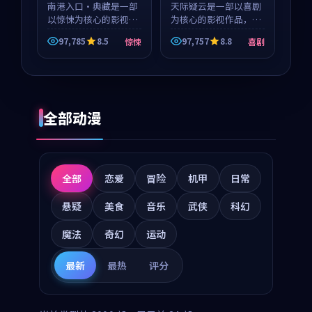
南港入口·典藏是一部
天际疑云是一部以喜剧
以惊悚为核心的影视作
为核心的影视作品，围
品，围绕危机、反转与
绕危机、反转与人物成
97,785
8.5
97,757
8.8
惊悚
喜剧
人物成长展开，整体节
长展开，整体节奏紧
奏紧凑，值得推荐观
凑，值得推荐观看。
看。
全部动漫
全部
恋爱
冒险
机甲
日常
悬疑
美食
音乐
武侠
科幻
魔法
奇幻
运动
最新
最热
评分