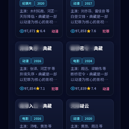
纪录片
2020
动漫
2017
主演：
木村拓哉、河正宇
主演：
刘亦菲、雷佳音 等
等
天际降临·典藏是一部
白昼交锋·典藏是一部
以动漫为核心的影视作
以犯罪为核心的影视作
品，围绕危机、反转与
品，围绕危机、反转与
97,871
6.4
97,858
7.6
动漫
犯罪
人物成长展开，整体节
人物成长展开，整体节
99:17
99:02
奏紧凑，值得推荐观
奏紧凑，值得推荐观
看。
看。
异境失序·典藏
断桥密令·典藏
中国
完结
中国
高分
动漫
2016
电影
2024
主演：
张译、河正宇 等
主演：
周迅、梁朝伟 等
异境失序·典藏是一部
断桥密令·典藏是一部
以犯罪为核心的影视作
以动漫为核心的影视作
品，围绕危机、反转与
品，围绕危机、反转与
97,854
7.1
97,839
7.4
犯罪
动漫
人物成长展开，整体节
人物成长展开，整体节
99:10
99:57
奏紧凑，值得推荐观
奏紧凑，值得推荐观
看。
看。
南港入口·典藏
天际疑云
泰国
杜比
法国
连载中
电影
2016
动漫
2020
主演：
汤唯、黄渤 等
主演：
黄渤、周迅 等