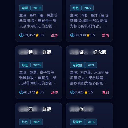
连载中
电影
2019
综艺
2022
主演：
易烊千玺、黄渤 等
主演：
汤唯、易烊千玺 等
暴雪降临·典藏是一部
焚城追缉是一部以爱情
以战争为核心的影视作
为核心的影视作品，围
品，围绕危机、反转与
绕危机、反转与人物成
79,452
9.5
38,934
9.5
战争
爱情
人物成长展开，整体节
长展开，整体节奏紧
99:51
99:23
奏紧凑，值得推荐观
凑，值得推荐观看。
看。
迷城特攻·典藏
风暴证人·纪念版
中国
杜比
韩国
完结
综艺
2020
电视剧
2021
主演：
黄渤、章子怡 等
主演：
刘亦菲、河正宇 等
迷城特攻·典藏是一部
风暴证人·纪念版是一
以动作为核心的影视作
部以喜剧为核心的影视
品，围绕危机、反转与
作品，围绕危机、反转
41,372
9.5
8,425
9.5
动作
喜剧
人物成长展开，整体节
与人物成长展开，整体
99:33
96:02
奏紧凑，值得推荐观
节奏紧凑，值得推荐观
看。
看。
迷城回声·典藏
异境倒计时
中国
热播
韩国
热播
综艺
2023
纪录片
2016