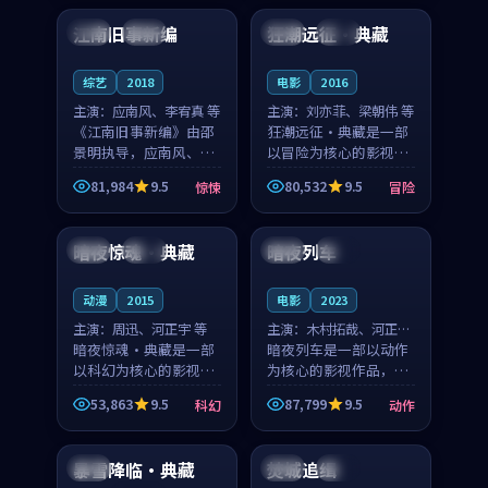
合作演出，影片在情感
纠葛，爱情元素贯穿始
江南旧事新编
狂潮远征·典藏
日本
院线
中国
院线
层次与现实质感之间
终，节奏稳健而富有张
游...
力，...
综艺
2018
电影
2016
主演：
应南风、李宥真 等
主演：
刘亦菲、梁朝伟 等
《江南旧事新编》由邵
狂潮远征·典藏是一部
景明执导，应南风、李
以冒险为核心的影视作
宥真领衔主演，是一部
品，围绕危机、反转与
81,984
9.5
80,532
9.5
惊悚
冒险
2018年上映的日本惊悚
人物成长展开，整体节
99:35
99:26
综艺。影片以邻里温情
奏紧凑，值得推荐观
为切入，呈现一段从初
看。
暗夜惊魂·典藏
暗夜列车
中国
杜比
法国
热播
遇到告别都浸着真实
情...
动漫
2015
电影
2023
主演：
周迅、河正宇 等
主演：
木村拓哉、河正宇
暗夜惊魂·典藏是一部
等
暗夜列车是一部以动作
以科幻为核心的影视作
为核心的影视作品，围
品，围绕危机、反转与
绕危机、反转与人物成
53,863
9.5
87,799
9.5
科幻
动作
人物成长展开，整体节
长展开，整体节奏紧
98:29
99:12
奏紧凑，值得推荐观
凑，值得推荐观看。
看。
暴雪降临·典藏
焚城追缉
中国
中国
院线