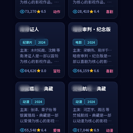
为核心的影视作品，围
为核心的影视作品，围
绕危机、反转与人物成
绕危机、反转与人物成
73,270
6.5
28,418
6.4
动作
喜剧
长展开，整体节奏紧
长展开，整体节奏紧
99:08
95:56
凑，值得推荐观看。
凑，值得推荐观看。
南港证人
暗夜审判·纪念版
日本
中国
连载中
连载中
纪录片
2024
电影
2024
主演：
木村拓哉、沈腾 等
主演：
梁朝伟、易烊千玺
南港证人是一部以冒险
等
暗夜审判·纪念版是一
为核心的影视作品，围
部以喜剧为核心的影视
绕危机、反转与人物成
作品，围绕危机、反转
84,626
8.0
56,159
6.6
冒险
喜剧
长展开，整体节奏紧
与人物成长展开，整体
95:24
99:35
凑，值得推荐观看。
节奏紧凑，值得推荐观
看。
银翼猎局·典藏
焚城航线·典藏
中国
高分
泰国
杜比
动漫
2024
动漫
2024
主演：
张译、章子怡 等
主演：
河正宇、周迅 等
银翼猎局·典藏是一部
焚城航线·典藏是一部
以爱情为核心的影视作
以动漫为核心的影视作
品，围绕危机、反转与
品，围绕危机、反转与
55,548
6.4
17,046
6.9
爱情
动漫
人物成长展开，整体节
人物成长展开，整体节