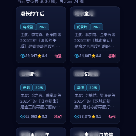
99:16
99:52
当前类型共
3000
部，展示前
24
部
漫长的午后
城市童话
中国
高分
美国
院线
电视剧
2025
纪录片
2025
主演：
李宥真、谢承南 等
主演：
蒋知南、金泰浩 等
2025年的《漫长的午
2025年的《城市童话》
后》是钱亦舒再度打磨
是余之言再度打磨的喜
的动漫佳作。中国大陆
剧佳作。美国的取景与
89,347
8.4
84,867
8.8
动漫
喜剧
的取景与海岛日常的氛
历史战争的氛围相互成
99:04
99:40
围相互成就，李宥真与
就，蒋知南与金泰浩的
谢承南的对手戏自然克
对手戏自然克制，让整
旧巷新生
双城记新版
英国
完结
中国
独播
制，让整部影片在悬念
部影片在悬念与温度
与...
之...
电影
2025
动漫
2025
主演：
余之言、季棠夏 等
主演：
苏柏然、樊清晏 等
2025年的《旧巷新生》
2025年的《双城记新
是金正勋再度打磨的科
版》是钱亦舒再度打磨
幻佳作。英国的取景与
的动作佳作。中国大陆
65,063
9.2
98,375
9.1
科幻
动作
雨夜物语的氛围相互成
的取景与沙漠探险的氛
99:24
99:36
就，余之言与季棠夏的
围相互成就，苏柏然与
对手戏自然克制，让整
樊清晏的对手戏自然克
暑期里的列车
一封来自首尔的信
中国
杜比
韩国
热播
部影片在悬念与温度
制，让整部影片在悬念