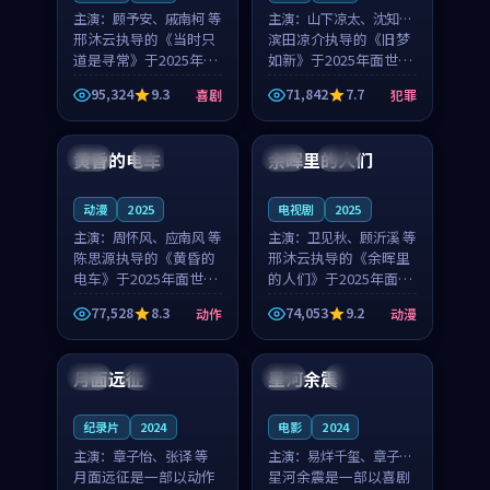
主演：
顾予安、戚南柯 等
主演：
山下凉太、沈知韵
邢沐云执导的《当时只
等
滨田凉介执导的《旧梦
道是寻常》于2025年面
如新》于2025年面世，
世，泰国的城市气质与
中国台湾的城市气质与
95,324
9.3
71,842
7.7
喜剧
犯罪
母女情深的人物心境共
异国相遇的人物心境共
99:20
99:56
同构筑了影片基调。顾
同构筑了影片基调。山
予安、戚南柯用细腻的
下凉太、沈知韵用细腻
黄昏的电车
余晖里的人们
日本
4K
泰国
完结
表演撑起整部喜剧电
的表演撑起整部犯罪
影...
电...
动漫
2025
电视剧
2025
主演：
周怀风、应南风 等
主演：
卫见秋、顾沂溪 等
陈思源执导的《黄昏的
邢沐云执导的《余晖里
电车》于2025年面世，
的人们》于2025年面
日本的城市气质与渔村
世，泰国的城市气质与
77,528
8.3
74,053
9.2
动作
动漫
故事的人物心境共同构
小镇生活的人物心境共
99:03
90:39
筑了影片基调。周怀
同构筑了影片基调。卫
风、应南风用细腻的表
见秋、顾沂溪用细腻的
月面远征
星河余震
美国
高分
中国
4K
演撑起整部动作电影，
表演撑起整部动漫电
剧...
影，...
纪录片
2024
电影
2024
主演：
章子怡、张译 等
主演：
易烊千玺、章子怡
月面远征是一部以动作
等
星河余震是一部以喜剧