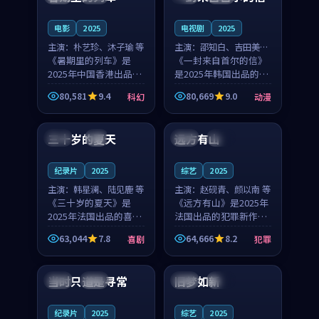
之...
与...
电影
2025
电视剧
2025
主演：
朴艺珍、沐子瑜 等
主演：
邵知白、吉田美琴
《暑期里的列车》是
等
《一封来自首尔的信》
2025年中国香港出品的
是2025年韩国出品的动
科幻新作，主创团队希
漫新作，主创团队希望
80,581
9.4
80,669
9.0
科幻
动漫
望用城市夜归人的故事
用高考往事的故事让观
99:12
99:48
让观众停下来想一想。
众停下来想一想。邵知
朴艺珍领衔，沐子瑜担
白领衔，吉田美琴担任
三十岁的夏天
远方有山
法国
4K
法国
独播
任重要角色，郑书延的
重要角色，谢承南的
叙...
叙...
纪录片
2025
综艺
2025
主演：
韩星澜、陆见鹿 等
主演：
赵砚青、颜以南 等
《三十岁的夏天》是
《远方有山》是2025年
2025年法国出品的喜剧
法国出品的犯罪新作，
新作，主创团队希望用
主创团队希望用高校追
63,044
7.8
64,666
8.2
喜剧
犯罪
深夜电台的故事让观众
梦的故事让观众停下来
99:32
99:08
停下来想一想。韩星澜
想一想。赵砚青领衔，
领衔，陆见鹿担任重要
颜以南担任重要角色，
当时只道是寻常
旧梦如新
泰国
杜比
中国
高分
角色，山田纯一的叙事
山田纯一的叙事节奏
节...
一...
纪录片
2025
综艺
2025