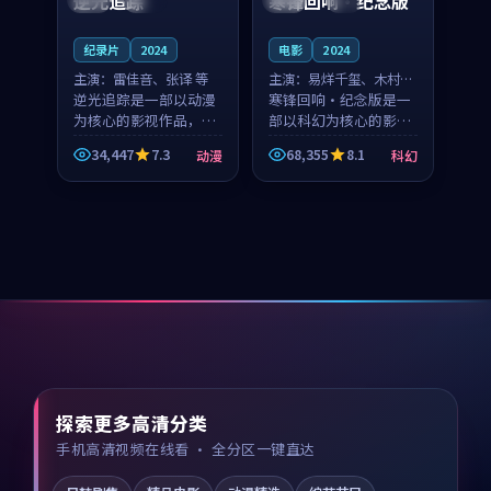
逆光追踪
寒锋回响·纪念版
纪录片
2024
电影
2024
主演：
雷佳音、张译 等
主演：
易烊千玺、木村拓
逆光追踪是一部以动漫
哉 等
寒锋回响·纪念版是一
为核心的影视作品，围
部以科幻为核心的影视
绕危机、反转与人物成
作品，围绕危机、反转
34,447
7.3
68,355
8.1
动漫
科幻
长展开，整体节奏紧
与人物成长展开，整体
凑，值得推荐观看。
节奏紧凑，值得推荐观
看。
探索更多高清分类
手机高清视频在线看 · 全分区一键直达