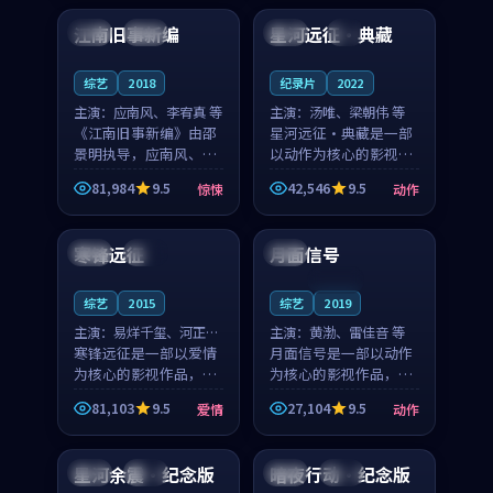
合作演出，影片在情感
纠葛，爱情元素贯穿始
江南旧事新编
星河远征·典藏
日本
院线
中国
4K
层次与现实质感之间
终，节奏稳健而富有张
游...
力，...
综艺
2018
纪录片
2022
主演：
应南风、李宥真 等
主演：
汤唯、梁朝伟 等
《江南旧事新编》由邵
星河远征·典藏是一部
景明执导，应南风、李
以动作为核心的影视作
宥真领衔主演，是一部
品，围绕危机、反转与
81,984
9.5
42,546
9.5
惊悚
动作
2018年上映的日本惊悚
人物成长展开，整体节
99:15
99:05
综艺。影片以邻里温情
奏紧凑，值得推荐观
为切入，呈现一段从初
看。
寒锋远征
月面信号
中国
杜比
中国
遇到告别都浸着真实
情...
连载中
综艺
2015
综艺
2019
主演：
易烊千玺、河正宇
主演：
黄渤、雷佳音 等
等
寒锋远征是一部以爱情
月面信号是一部以动作
为核心的影视作品，围
为核心的影视作品，围
绕危机、反转与人物成
绕危机、反转与人物成
81,103
9.5
27,104
9.5
爱情
动作
长展开，整体节奏紧
长展开，整体节奏紧
99:04
99:53
凑，值得推荐观看。
凑，值得推荐观看。
星河余震·纪念版
暗夜行动·纪念版
英国
热播
韩国
完结