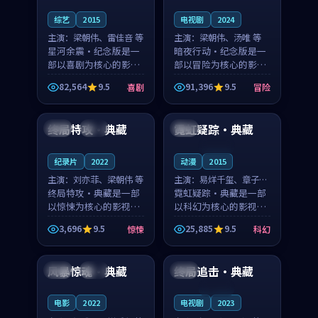
综艺
2015
电视剧
2024
主演：
梁朝伟、雷佳音 等
主演：
梁朝伟、汤唯 等
星河余震·纪念版是一
暗夜行动·纪念版是一
部以喜剧为核心的影视
部以冒险为核心的影视
作品，围绕危机、反转
作品，围绕危机、反转
82,564
9.5
91,396
9.5
喜剧
冒险
与人物成长展开，整体
与人物成长展开，整体
99:40
99:25
节奏紧凑，值得推荐观
节奏紧凑，值得推荐观
看。
看。
终局特攻·典藏
霓虹疑踪·典藏
中国
高分
美国
连载中
纪录片
2022
动漫
2015
主演：
刘亦菲、梁朝伟 等
主演：
易烊千玺、章子怡
终局特攻·典藏是一部
等
霓虹疑踪·典藏是一部
以惊悚为核心的影视作
以科幻为核心的影视作
品，围绕危机、反转与
品，围绕危机、反转与
3,696
9.5
25,885
9.5
惊悚
科幻
人物成长展开，整体节
人物成长展开，整体节
99:21
99:54
奏紧凑，值得推荐观
奏紧凑，值得推荐观
看。
看。
风暴惊魂·典藏
终局追击·典藏
美国
院线
英国
连载中
电影
2022
电视剧
2023