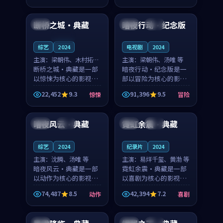
99:49
99:53
奏紧凑，值得推荐观
凑，值得推荐观看。
看。
断桥之城·典藏
暗夜行动·纪念版
中国
韩国
完结
连载中
综艺
2024
电视剧
2024
主演：
梁朝伟、木村拓哉
主演：
梁朝伟、汤唯 等
等
断桥之城·典藏是一部
暗夜行动·纪念版是一
以惊悚为核心的影视作
部以冒险为核心的影视
品，围绕危机、反转与
作品，围绕危机、反转
22,452
9.3
91,396
9.5
惊悚
冒险
人物成长展开，整体节
与人物成长展开，整体
99:37
99:21
奏紧凑，值得推荐观
节奏紧凑，值得推荐观
看。
看。
暗夜风云·典藏
霓虹余震·典藏
中国
完结
美国
院线
综艺
2024
纪录片
2024
主演：
沈腾、汤唯 等
主演：
易烊千玺、黄渤 等
暗夜风云·典藏是一部
霓虹余震·典藏是一部
以动作为核心的影视作
以喜剧为核心的影视作
品，围绕危机、反转与
品，围绕危机、反转与
74,487
8.5
42,394
7.2
动作
喜剧
人物成长展开，整体节
人物成长展开，整体节
99:26
99:16
奏紧凑，值得推荐观
奏紧凑，值得推荐观
看。
看。
中国
美国
完结