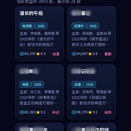
99:16
99:52
当前类型共
3000
部，展示前
24
部
漫长的午后
城市童话
中国
高分
美国
院线
电视剧
2025
纪录片
2025
主演：
李宥真、谢承南 等
主演：
蒋知南、金泰浩 等
2025年的《漫长的午
2025年的《城市童话》
后》是钱亦舒再度打磨
是余之言再度打磨的喜
的动漫佳作。中国大陆
剧佳作。美国的取景与
89,347
8.4
84,867
8.8
动漫
喜剧
的取景与海岛日常的氛
历史战争的氛围相互成
99:04
99:40
围相互成就，李宥真与
就，蒋知南与金泰浩的
谢承南的对手戏自然克
对手戏自然克制，让整
旧巷新生
双城记新版
英国
完结
中国
独播
制，让整部影片在悬念
部影片在悬念与温度
与...
之...
电影
2025
动漫
2025
主演：
余之言、季棠夏 等
主演：
苏柏然、樊清晏 等
2025年的《旧巷新生》
2025年的《双城记新
是金正勋再度打磨的科
版》是钱亦舒再度打磨
幻佳作。英国的取景与
的动作佳作。中国大陆
65,063
9.2
98,375
9.1
科幻
动作
雨夜物语的氛围相互成
的取景与沙漠探险的氛
99:24
99:36
就，余之言与季棠夏的
围相互成就，苏柏然与
对手戏自然克制，让整
樊清晏的对手戏自然克
暑期里的列车
一封来自首尔的信
中国
杜比
韩国
热播
部影片在悬念与温度
制，让整部影片在悬念