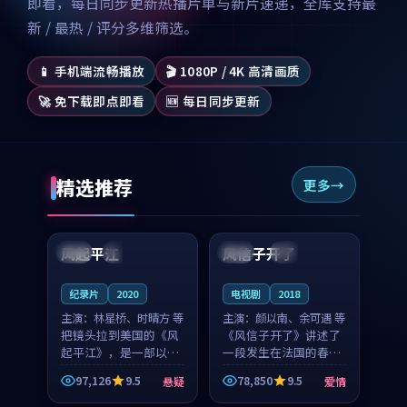
即看，每日同步更新热播片单与新片速递，全库支持最
新 / 最热 / 评分多维筛选。
📱 手机端流畅播放
🎬 1080P / 4K 高清画质
🚀 免下载即点即看
🆕 每日同步更新
精选推荐
更多
99:07
99:21
风起平江
风信子开了
美国
完结
法国
4K
纪录片
2020
电视剧
2018
主演：
林星桥、时晴方 等
主演：
颜以南、余可遇 等
把镜头拉到美国的《风
《风信子开了》讲述了
起平江》，是一部以时
一段发生在法国的春日
光记忆为底色的悬疑作
漫步故事。颜以南饰演
97,126
9.5
78,850
9.5
悬疑
爱情
品。林星桥和时晴方贡
的主角与余可遇的角色
99:53
99:57
献了2020年颇受关注的
因一场意外卷入更深的