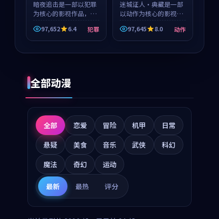
暗夜追击是一部以犯罪
迷城证人·典藏是一部
为核心的影视作品，围
以动作为核心的影视作
绕危机、反转与人物成
品，围绕危机、反转与
97,652
6.4
97,645
8.0
犯罪
动作
长展开，整体节奏紧
人物成长展开，整体节
凑，值得推荐观看。
奏紧凑，值得推荐观
看。
全部动漫
全部
恋爱
冒险
机甲
日常
悬疑
美食
音乐
武侠
科幻
魔法
奇幻
运动
最新
最热
评分