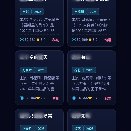
之...
与...
电影
2025
电视剧
2025
主演：
朴艺珍、沐子瑜 等
主演：
邵知白、吉田美琴
《暑期里的列车》是
等
《一封来自首尔的信》
2025年中国香港出品的
是2025年韩国出品的动
科幻新作，主创团队希
漫新作，主创团队希望
80,581
9.4
80,669
9.0
科幻
动漫
望用城市夜归人的故事
用高考往事的故事让观
99:12
99:48
让观众停下来想一想。
众停下来想一想。邵知
朴艺珍领衔，沐子瑜担
白领衔，吉田美琴担任
三十岁的夏天
远方有山
法国
4K
法国
独播
任重要角色，郑书延的
重要角色，谢承南的
叙...
叙...
纪录片
2025
综艺
2025
主演：
韩星澜、陆见鹿 等
主演：
赵砚青、颜以南 等
《三十岁的夏天》是
《远方有山》是2025年
2025年法国出品的喜剧
法国出品的犯罪新作，
新作，主创团队希望用
主创团队希望用高校追
63,044
7.8
64,666
8.2
喜剧
犯罪
深夜电台的故事让观众
梦的故事让观众停下来
99:32
99:08
停下来想一想。韩星澜
想一想。赵砚青领衔，
领衔，陆见鹿担任重要
颜以南担任重要角色，
当时只道是寻常
旧梦如新
泰国
杜比
中国
高分
角色，山田纯一的叙事
山田纯一的叙事节奏
节...
一...
纪录片
2025
综艺
2025