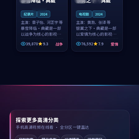
暴雪降临·典藏
银翼之下·典藏
连载中
纪录片
2024
电视剧
2024
主演：
章子怡、河正宇 等
主演：
黄渤、张译 等
暴雪降临·典藏是一部
银翼之下·典藏是一部
以战争为核心的影视作
以爱情为核心的影视作
品，围绕危机、反转与
品，围绕危机、反转与
39,870
9.3
76,592
7.9
战争
爱情
人物成长展开，整体节
人物成长展开，整体节
奏紧凑，值得推荐观
奏紧凑，值得推荐观
看。
看。
探索更多高清分类
手机高清视频在线看 · 全分区一键直达