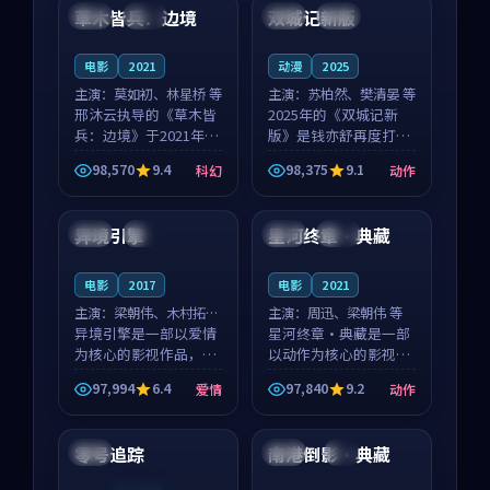
沈意林的对手戏自然克
领衔，高若初担任重要
草木皆兵：边境
双城记新版
泰国
独播
中国
独播
制，让整部影片在悬
角色，戚南柯的叙事
念...
节...
电影
2021
动漫
2025
主演：
莫如初、林星桥 等
主演：
苏柏然、樊清晏 等
邢沐云执导的《草木皆
2025年的《双城记新
兵：边境》于2021年面
版》是钱亦舒再度打磨
世，泰国的城市气质与
的动作佳作。中国大陆
98,570
9.4
98,375
9.1
科幻
动作
校园青春的人物心境共
的取景与沙漠探险的氛
91:12
99:24
同构筑了影片基调。莫
围相互成就，苏柏然与
如初、林星桥用细腻的
樊清晏的对手戏自然克
异境引擎
星河终章·典藏
英国
杜比
中国
完结
表演撑起整部科幻电
制，让整部影片在悬念
影...
与...
电影
2017
电影
2021
主演：
梁朝伟、木村拓哉
主演：
周迅、梁朝伟 等
等
异境引擎是一部以爱情
星河终章·典藏是一部
为核心的影视作品，围
以动作为核心的影视作
绕危机、反转与人物成
品，围绕危机、反转与
97,994
6.4
97,840
9.2
爱情
动作
长展开，整体节奏紧
人物成长展开，整体节
99:53
99:20
凑，值得推荐观看。
奏紧凑，值得推荐观
看。
零号追踪
南港倒影·典藏
日本
中国
4K
连载中