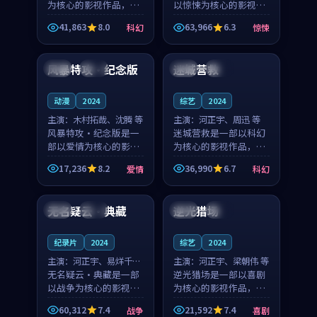
为核心的影视作品，围
以惊悚为核心的影视作
绕危机、反转与人物成
品，围绕危机、反转与
41,863
8.0
63,966
6.3
科幻
惊悚
长展开，整体节奏紧
人物成长展开，整体节
93:08
99:39
凑，值得推荐观看。
奏紧凑，值得推荐观
看。
风暴特攻·纪念版
迷城营救
中国
杜比
韩国
热播
动漫
2024
综艺
2024
主演：
木村拓哉、沈腾 等
主演：
河正宇、周迅 等
风暴特攻·纪念版是一
迷城营救是一部以科幻
部以爱情为核心的影视
为核心的影视作品，围
作品，围绕危机、反转
绕危机、反转与人物成
17,236
8.2
36,990
6.7
爱情
科幻
与人物成长展开，整体
长展开，整体节奏紧
99:37
99:53
节奏紧凑，值得推荐观
凑，值得推荐观看。
看。
无名疑云·典藏
逆光猎场
中国
完结
中国
杜比
纪录片
2024
综艺
2024
主演：
河正宇、易烊千玺
主演：
河正宇、梁朝伟 等
等
无名疑云·典藏是一部
逆光猎场是一部以喜剧
以战争为核心的影视作
为核心的影视作品，围
品，围绕危机、反转与
绕危机、反转与人物成
60,312
7.4
21,592
7.4
战争
喜剧
人物成长展开，整体节
长展开，整体节奏紧