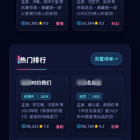
主演：
汤唯、易烊千玺 等
主演：
河正宇、张译 等
风暴惊魂·典藏是一部
终局追击·典藏是一部
以爱情为核心的影视作
以科幻为核心的影视作
品，围绕危机、反转与
品，围绕危机、反转与
81,981
9.5
16,364
9.5
爱情
科幻
人物成长展开，整体节
人物成长展开，整体节
奏紧凑，值得推荐观
奏紧凑，值得推荐观
看。
看。
热门排行
完整榜单
99:22
99:18
致那时的我们
寻找北极星
中国
4K
中国
4K
纪录片
2019
综艺
2023
主演：
罗见微、沈意林 等
主演：
谢以诺、高若初 等
2019年的《致那时的我
《寻找北极星》是2023
们》是高桥纯再度打磨
年中国香港出品的犯罪
的喜剧佳作。中国大陆
新作，主创团队希望用
98,831
7.8
98,780
9.3
喜剧
犯罪
的取景与都市寓言的氛
公路冒险的故事让观众
99:44
99:40
围相互成就，罗见微与
停下来想一想。谢以诺