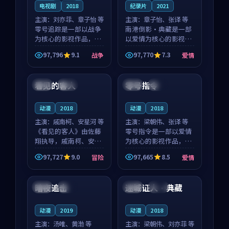
电视剧
2018
纪录片
2021
主演：
刘亦菲、章子怡 等
主演：
章子怡、张译 等
零号追踪是一部以战争
南港倒影·典藏是一部
为核心的影视作品，围
以爱情为核心的影视作
绕危机、反转与人物成
品，围绕危机、反转与
97,796
9.1
97,770
7.3
战争
爱情
长展开，整体节奏紧
人物成长展开，整体节
99:05
99:19
凑，值得推荐观看。
奏紧凑，值得推荐观
看。
看见的客人
零号指令
泰国
完结
中国
高分
动漫
2018
动漫
2018
主演：
戚南柯、安星河 等
主演：
梁朝伟、张译 等
《看见的客人》由佐藤
零号指令是一部以爱情
翔执导，戚南柯、安星
为核心的影视作品，围
河领衔主演，是一部
绕危机、反转与人物成
97,727
9.0
97,665
8.5
冒险
爱情
2018年上映的泰国冒险
长展开，整体节奏紧
99:35
99:20
动漫。影片以海岸抒情
凑，值得推荐观看。
为切入，呈现一段从初
暗夜追击
迷城证人·典藏
美国
独播
英国
热播
遇到告别都浸着真实情
绪...
动漫
2019
动漫
2018
主演：
汤唯、黄渤 等
主演：
梁朝伟、刘亦菲 等