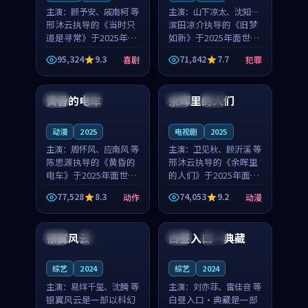
主演：
顾予安、戚南柯 等
主演：
山下凉太、沈知韵
邢沐云执导的《当时只
等
滨田凉介执导的《旧梦
道是寻常》于2025年面
如新》于2025年面世，
世，泰国的城市气质与
中国台湾的城市气质与
95,324
9.3
71,842
7.7
喜剧
犯罪
母女情深的人物心境共
异国相遇的人物心境共
99:20
99:56
同构筑了影片基调。顾
同构筑了影片基调。山
予安、戚南柯用细腻的
下凉太、沈知韵用细腻
黄昏的电车
余晖里的人们
日本
4K
泰国
完结
表演撑起整部喜剧电
的表演撑起整部犯罪
影...
电...
动漫
2025
电视剧
2025
主演：
周怀风、应南风 等
主演：
卫见秋、顾沂溪 等
陈思源执导的《黄昏的
邢沐云执导的《余晖里
电车》于2025年面世，
的人们》于2025年面
日本的城市气质与渔村
世，泰国的城市气质与
77,528
8.3
74,053
9.2
动作
动漫
故事的人物心境共同构
小镇生活的人物心境共
99:10
99:34
筑了影片基调。周怀
同构筑了影片基调。卫
风、应南风用细腻的表
见秋、顾沂溪用细腻的
银翼风云
白昼入口·典藏
中国
热播
中国
高分
演撑起整部动作电影，
表演撑起整部动漫电
剧...
影，...
综艺
2024
综艺
2024
主演：
易烊千玺、沈腾 等
主演：
刘亦菲、雷佳音 等
银翼风云是一部以科幻
白昼入口·典藏是一部